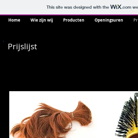
This site was designed with the
.com
web
Home
Wie zijn wij
Producten
Openingsuren
Pr
Prijslijst