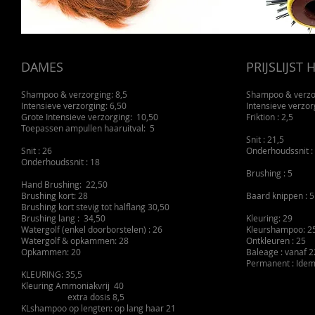
DAMES
PRIJSLIJST
Shampoo & verzorging: 8,5
Shampoo & verzor
Intensieve verzorging: 6,50
Intensieve verzorg
Grote Intensieve verzorging: 10,50
Friktion : 2,5
Toepassen ampullen haaruitval: 5
Snit : 21,5
Snit : 26
Onderhoudssnit :
Onderhoudssnit : 18
Brushing : 5
Hand Brushing: 22,50
Brushing kort: 28
Baard knippen : 5
Brushing kort stevig tot halflang 30,50
Brushing lang : 34,50
Kleuring: 29
Watergolf (enkel doorborstelen) : 26
Kleurshampoo: 2
Watergolf & opkammen: 28
Ontkleuren : 25
Opkammen: 20
Baleage : vanaf 2
Permanent : Ide
KLEURING: 35,5
Kleuring Ammoniakvrij 40
extra dosis 8,5
KLshampoo op lengten: op lang haar 21