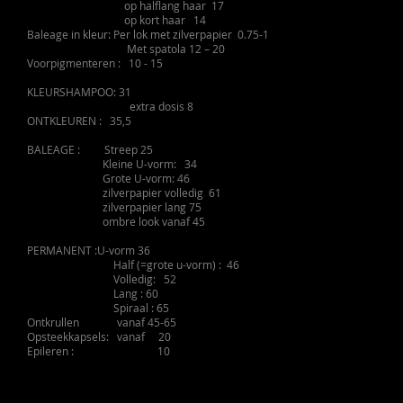
op halflang haar 17
op kort haar 14
Baleage in kleur: Per lok met zilverpapier 0.75-1
Met spatola 12 – 20
Voorpigmenteren : 10 - 15
KLEURSHAMPOO: 31
extra dosis 8
ONTKLEUREN : 35,5
BALEAGE : Streep 25
Kleine U-vorm: 34
Grote U-vorm: 46
zilverpapier volledig 61
zilverpapier lang 75
ombre look vanaf 45
PERMANENT :U-vorm 36
Half (=grote u-vorm) : 46
Volledig: 52
Lang : 60
Spiraal : 65
O
ntkrullen vanaf 45-65
Opsteekkapsels: vanaf 20
Epileren : 10